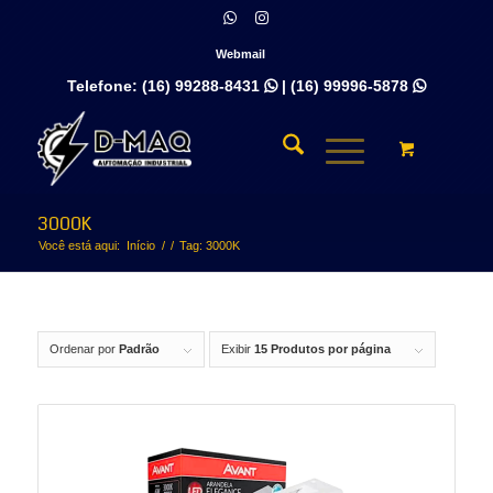
Webmail
Telefone:
(16) 99288-8431
|
(16) 99996-5878


3000K
Você está aqui:
Início
/
/
Tag: 3000K
Ordenar por
Padrão
Exibir
15 Produtos por página