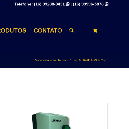
Telefone:
(16) 99288-8431
|
(16) 99996-5878


RODUTOS
CONTATO
Você está aqui:
Início
/
/
Tag: GUARDA-MOTOR