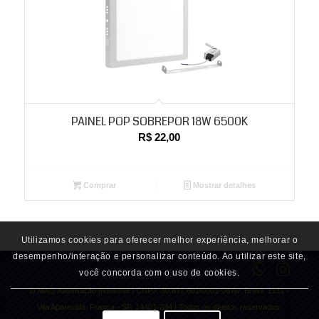
PAINEL POP SOBREPOR 18W 6500K
R$
22,00
Comprar
Mostrar detalhes
Utilizamos cookies para oferecer melhor experiência, melhorar o
desempenho/interação e personalizar conteúdo. Ao utilizar este site,
você concorda com o uso de cookies.
D MAQ Automação Industrial | CNPJ: 30.872.801/0001-08 Av. Brasil, 1131 -
Vila Aparecida, Franca - SP, 14401-234 | Todos os direitos reservados.