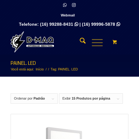
Webmail
Telefone:
(16) 99288-8431
|
(16) 99996-5878


PAINEL. LED
Você está aqui:
Início
/
/
Tag: PAINEL. LED
Ordenar por
Padrão
Exibir
15 Produtos por página