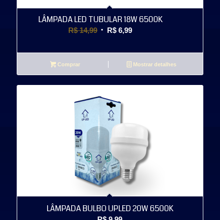
LÂMPADA LED TUBULAR 18W 6500K
O
O
R$
14,99
R$
6,99
preço
preço
original
atual
era:
é:
Comprar
Mostrar detalhes
R$ 14,99.
R$ 6,99.
LÂMPADA BULBO UPLED 20W 6500K
R$
9,99