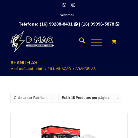
Webmail
Telefone:
(16) 99288-8431
|
(16) 99996-5878


ARANDELAS
Você está aqui:
Início
/
/
ILUMINAÇÃO
/
ARANDELAS
Ordenar por
Padrão
Exibir
15 Produtos por página