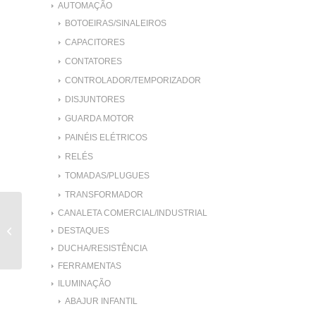
AUTOMAÇÃO
BOTOEIRAS/SINALEIROS
CAPACITORES
CONTATORES
CONTROLADOR/TEMPORIZADOR
DISJUNTORES
GUARDA MOTOR
PAINÉIS ELÉTRICOS
RELÉS
TOMADAS/PLUGUES
TRANSFORMADOR
CANALETA COMERCIAL/INDUSTRIAL
CAPACITOR
PERMANENTE 45UF
DESTAQUES
450V
DUCHA/RESISTÊNCIA
FERRAMENTAS
ILUMINAÇÃO
ABAJUR INFANTIL