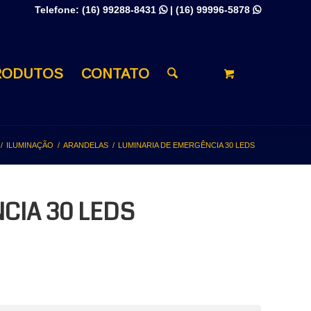
Telefone:
(16) 99288-8431
|
(16) 99996-5878


RODUTOS
CONTATO
/
ILUMINAÇÃO
/
ARANDELAS
/
LUMINARIA DE EMERGÊNCIA 30 LEDS
CIA 30 LEDS