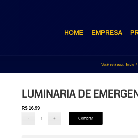
HOME
EMPRESA
P
Você está aqui:
Início
/
LUMINARIA DE EMERGÊN
R$
16,99
Comprar