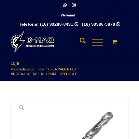
Webmail
Telefone:
(16) 99288-8431
|
(16) 99996-5878


Loja
Você está aqui:
Início
/
/
FERRAMENTAS
/
BROCA AÇO RAPIDO 4,5MM – BELTOOLS