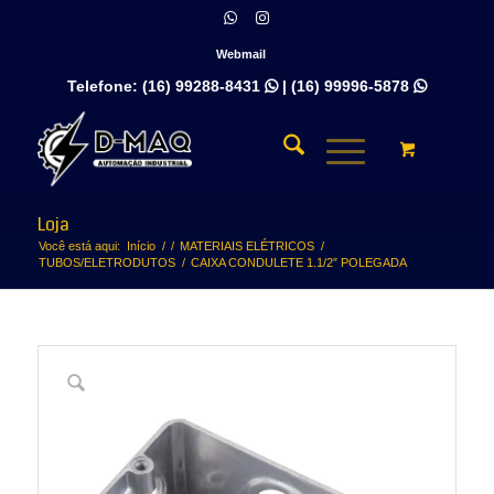
Webmail
Telefone:
(16) 99288-8431
|
(16) 99996-5878


Loja
Você está aqui:
Início
/
/
MATERIAIS ELÉTRICOS
/
TUBOS/ELETRODUTOS
/
CAIXA CONDULETE 1.1/2″ POLEGADA