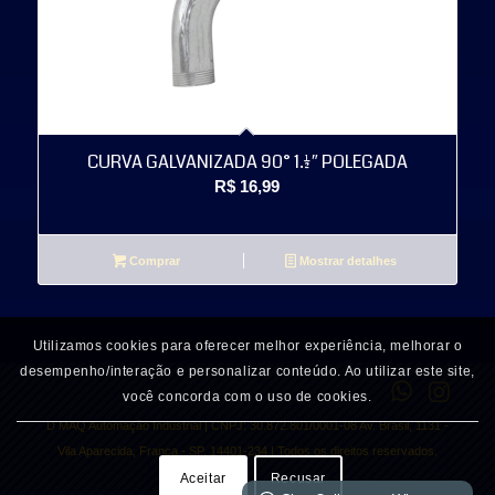
CURVA GALVANIZADA 90° 1.1/2″ POLEGADA
R$
16,99
Comprar
Mostrar detalhes
Utilizamos cookies para oferecer melhor experiência, melhorar o
desempenho/interação e personalizar conteúdo. Ao utilizar este site,
você concorda com o uso de cookies.
D MAQ Automação Industrial | CNPJ: 30.872.801/0001-08 Av. Brasil, 1131 -
Vila Aparecida, Franca - SP, 14401-234 | Todos os direitos reservados.
Aceitar
Recusar