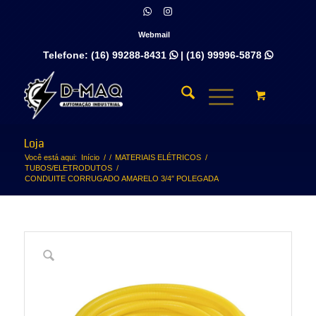
Webmail
Telefone:
(16) 99288-8431
|
(16) 99996-5878


Loja
Você está aqui:
Início
/
/
MATERIAIS ELÉTRICOS
/
TUBOS/ELETRODUTOS
/
CONDUITE CORRUGADO AMARELO 3/4″ POLEGADA