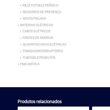
RELÉ FOTOELETRÔNICO
SENSORES DE PRESENÇA
SPOTS/TRILHOS
MATERIAIS ELÉTRICOS
CABOS ELÉTRICOS
FONTES DE ENERGIA
QUADROS/CAIXAS ELÉTRICAS
TOMADAS/INTERRUPTORES
TUBOS/ELETRODUTOS
PNEUMÁTICA
Produtos relacionados