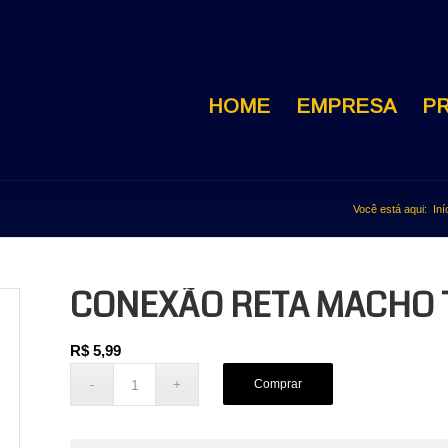
HOME
EMPRESA
P
Você está aqui:
Iní
CONEXÃO RETA MACHO 
R$
5,99
Comprar