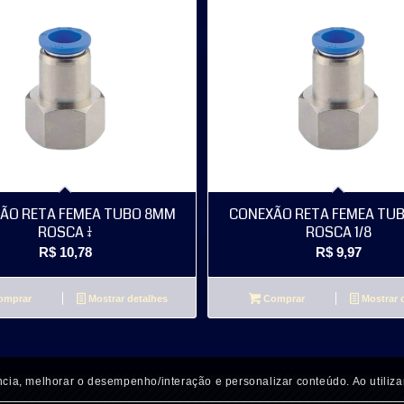
ÃO RETA FEMEA TUBO 8MM
CONEXÃO RETA FEMEA TU
ROSCA 1/4
ROSCA 1/8
R$
10,78
R$
9,97
mprar
Mostrar detalhes
Comprar
Mostrar 
cia, melhorar o desempenho/interação e personalizar conteúdo. Ao utiliza