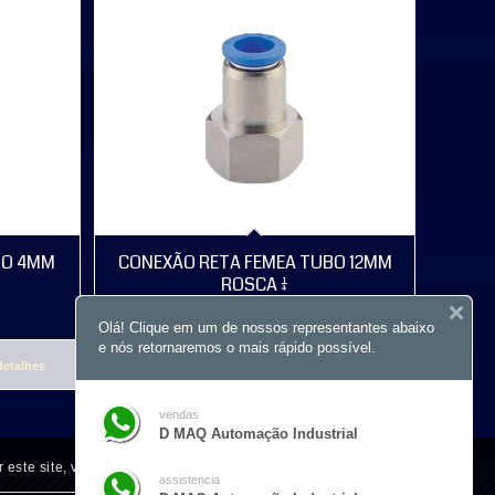
BO 4MM
CONEXÃO RETA FEMEA TUBO 12MM
ROSCA 1/4
R$
12,70
Olá! Clique em um de nossos representantes abaixo
e nós retornaremos o mais rápido possível.
detalhes
Comprar
Mostrar detalhes
vendas
D MAQ Automação Industrial
r este site, você concorda com o uso de cookies.
assistencia