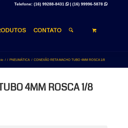
Telefone:
(16) 99288-8431
|
(16) 99996-5878


RODUTOS
CONTATO
cio
/
/
PNEUMÁTICA
/
CONEXÃO RETA MACHO TUBO 4MM ROSCA 1/8
TUBO 4MM ROSCA 1/8