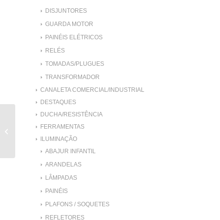
DISJUNTORES
GUARDA MOTOR
PAINÉIS ELÉTRICOS
RELÉS
TOMADAS/PLUGUES
TRANSFORMADOR
CANALETA COMERCIAL/INDUSTRIAL
DESTAQUES
DUCHA/RESISTÊNCIA
CONEXÃO RETA
FERRAMENTAS
FEMEA TUBO 12MM
ILUMINAÇÃO
ROSCA 1/2
ABAJUR INFANTIL
ARANDELAS
LÂMPADAS
PAINÉIS
PLAFONS / SOQUETES
REFLETORES