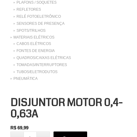
PLAFONS / SOQUETES
REFLETORES
RELÉ FOTOELETRÔNICO
SENSORES DE PRESENÇA
SPOTS/TRILHOS
MATERIAIS ELÉTRICOS
CABOS ELÉTRICOS
FONTES DE ENERGIA
QUADROS/CAIXAS ELÉTRICAS
TOMADAS/INTERRUPTORES
TUBOS/ELETRODUTOS
PNEUMÁTICA
DISJUNTOR MOTOR 0,4-
0,63A
R$
69,99