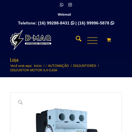
Webmail
Telefone:
(16) 99288-8431
|
(16) 99996-5878


Loja
Você está aqui:
Início
/
/
AUTOMAÇÃO
/
DISJUNTORES
/
DISJUNTOR MOTOR 0,4-0,63A