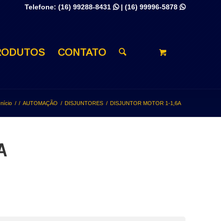
Telefone:
(16) 99288-8431
|
(16) 99996-5878


RODUTOS
CONTATO
Início
/
/
AUTOMAÇÃO
/
DISJUNTORES
/
DISJUNTOR MOTOR 1-1,6A
A