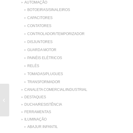
AUTOMAÇÃO
BOTOEIRAS/SINALEIROS
CAPACITORES
CONTATORES
CONTROLADOR/TEMPORIZADOR
DISJUNTORES
GUARDA MOTOR
PAINÉIS ELÉTRICOS
RELÉS
TOMADAS/PLUGUES
TRANSFORMADOR
CANALETA COMERCIAL/INDUSTRIAL
DISJUNTOR MOTOR
DESTAQUES
1,6-2,5A
DUCHA/RESISTÊNCIA
FERRAMENTAS
ILUMINAÇÃO
ABAJUR INFANTIL