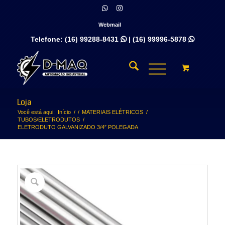
Webmail
Telefone:
(16) 99288-8431
|
(16) 99996-5878


Loja
Você está aqui:
Início
/
/
MATERIAIS ELÉTRICOS
/
TUBOS/ELETRODUTOS
/
ELETRODUTO GALVANIZADO 3/4″ POLEGADA