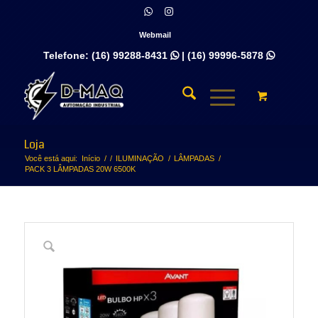
Webmail
Telefone:
(16) 99288-8431
|
(16) 99996-5878


Loja
Você está aqui:
Início
/
/
ILUMINAÇÃO
/
LÂMPADAS
/
PACK 3 LÂMPADAS 20W 6500K