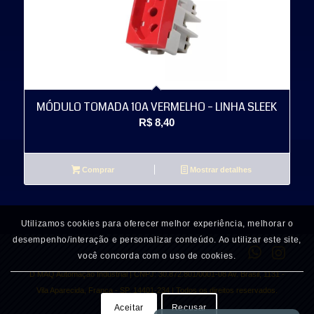
MÓDULO TOMADA 10A VERMELHO – LINHA SLEEK
R$
8,40
Comprar
Mostrar detalhes
Utilizamos cookies para oferecer melhor experiência, melhorar o
desempenho/interação e personalizar conteúdo. Ao utilizar este site,
você concorda com o uso de cookies.
D MAQ Automação Industrial | CNPJ: 30.872.801/0001-08 Av. Brasil, 1131 -
Vila Aparecida, Franca - SP, 14401-234 | Todos os direitos reservados.
Aceitar
Recusar