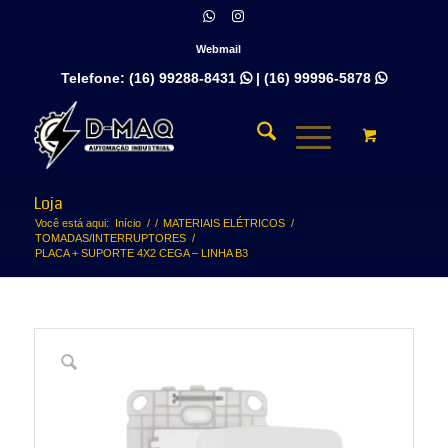
Webmail
Telefone:
(16) 99288-8431
|
(16) 99996-5878


Loja
Você está aqui:
Início
/
/
MATERIAIS ELÉTRICOS
/
TOMADAS/INTERRUPTORES
/
PLACA + SUPORTE 4X2 CEGA – LINHA B3