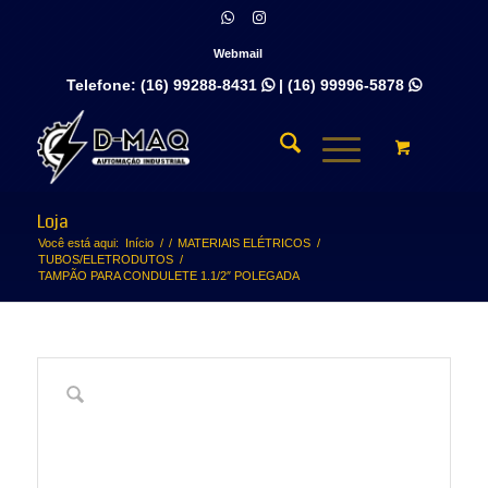
Webmail
Telefone:
(16) 99288-8431
|
(16) 99996-5878


Loja
Você está aqui:
Início
/
/
MATERIAIS ELÉTRICOS
/
TUBOS/ELETRODUTOS
/
TAMPÃO PARA CONDULETE 1.1/2″ POLEGADA