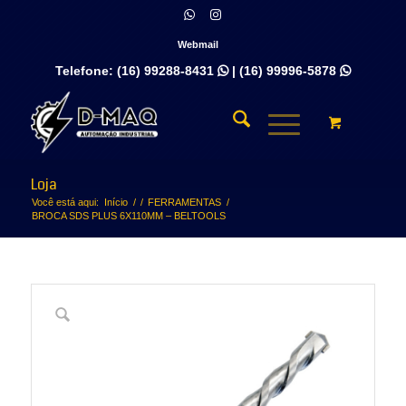
Webmail
Telefone:
(16) 99288-8431
|
(16) 99996-5878


Loja
Você está aqui:
Início
/
/
FERRAMENTAS
/
BROCA SDS PLUS 6X110MM – BELTOOLS