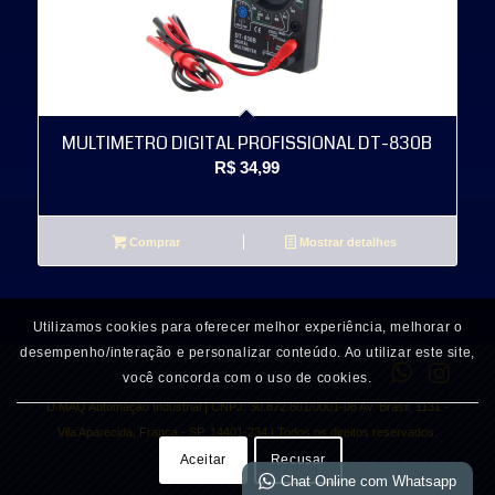
MULTIMETRO DIGITAL PROFISSIONAL DT-830B
R$
34,99
Comprar
Mostrar detalhes
Utilizamos cookies para oferecer melhor experiência, melhorar o
desempenho/interação e personalizar conteúdo. Ao utilizar este site,
você concorda com o uso de cookies.
D MAQ Automação Industrial | CNPJ: 30.872.801/0001-08 Av. Brasil, 1131 -
Vila Aparecida, Franca - SP, 14401-234 | Todos os direitos reservados.
Aceitar
Recusar
Chat Online com Whatsapp