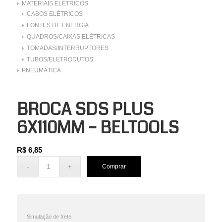
MATERIAIS ELÉTRICOS
CABOS ELÉTRICOS
FONTES DE ENERGIA
QUADROS/CAIXAS ELÉTRICAS
TOMADAS/INTERRUPTORES
TUBOS/ELETRODUTOS
PNEUMÁTICA
BROCA SDS PLUS
6X110MM – BELTOOLS
R$
6,85
Comprar
Simulação de frete