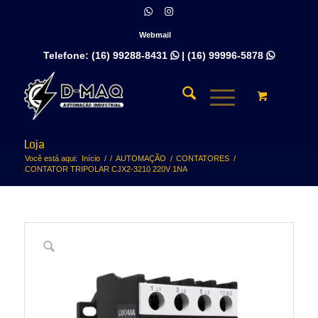
Webmail
Telefone:
(16) 99288-8431
|
(16) 99996-5878


Loja
Você está aqui:
Início
/
/
AUTOMAÇÃO
/
CONTATORES
/
CONTATOR TRIPOLAR CJX2-3210 220V 1NA